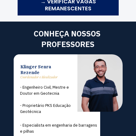
→ VERIFICAR VAGAS
REMANESCENTES
CONHEÇA NOSSOS 
PROFESSORES
Klinger Senra 
Klinger Senra 
Rezende
Rezende
Coordenador e Idealizador
- Engenheiro Civil, Mestre e 
Doutor em Geotecnia
- Proprietário PKS Educação 
Geotécnica
- Especialista em engenharia de barragens 
e pilhas