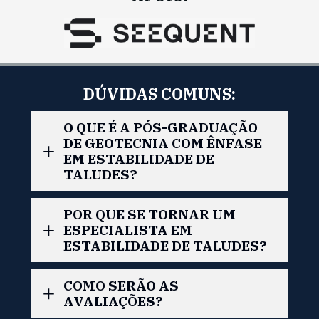
DÚVIDAS COMUNS:
O QUE É A PÓS-GRADUAÇÃO 
DE GEOTECNIA COM ÊNFASE 
EM ESTABILIDADE DE 
TALUDES?
É um programa de educação continuada 
POR QUE SE TORNAR UM 
em Geotecnia com ênfase no ramo de 
ESPECIALISTA EM 
Estabilidade de Taludes, abordando 
ESTABILIDADE DE TALUDES?
projetos, execução, laudos e demais 
serviços aplicados a obras civis e de 
Basicamente todas as obras geotécnicas, 
COMO SERÃO AS 
mineração, a fim de ampliar o 
sejam elas civis ou de mineração, 
AVALIAÇÕES?
conhecimento dos alunos em atividades de 
requerem estudos de Estabilidade de 