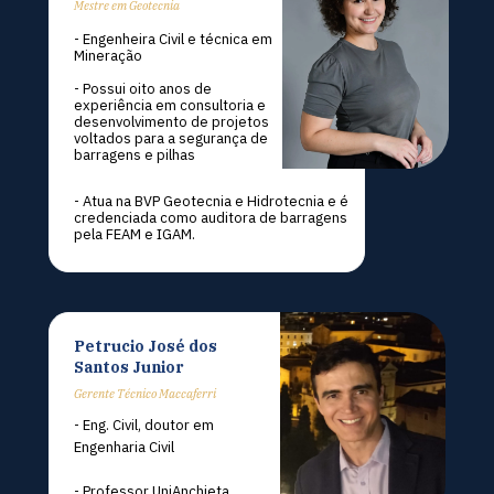
Mestre em Geotecnia 
- Engenheira Civil e técnica em 
Mineração
- Possui oito anos de 
experiência em consultoria e 
desenvolvimento de projetos 
voltados para a segurança de 
barragens e pilhas
- Atua na BVP Geotecnia e Hidrotecnia e é 
credenciada como auditora de barragens 
pela FEAM e IGAM.
Petrucio José dos 
Santos Junior
Gerente Técnico Maccaferri
- Eng. Civil, doutor em 
Engenharia Civil
- Professor UniAnchieta