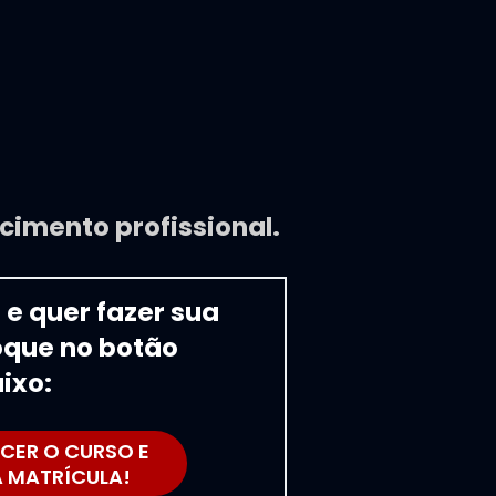
cimento profissional.
e quer fazer sua 
que no botão 
ixo:
CER O CURSO E
A MATRÍCULA!