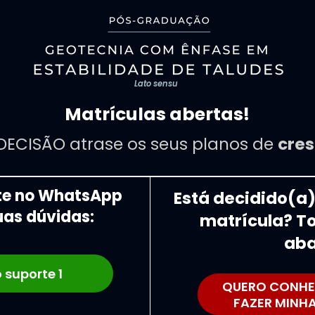
Lato sensu
Matrículas abertas!
DECISÃO atrase os seus planos de 
cres
te no WhatsApp 
Está decidido(a) 
uas dúvidas:
matrícula? To
aba
 suporte 1
QUERO CONHE
FAZER MINH